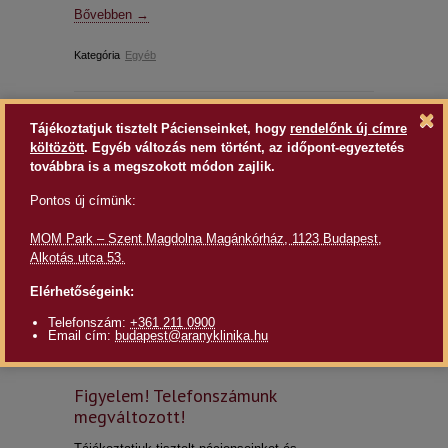
Bővebben →
Kategória
Egyéb
Tájékoztatjuk tisztelt Pácienseinket, hogy
rendelőnk új címre
2021-02-15
költözött
. Egyéb változás nem történt, az időpont-egyeztetés
továbbra is a megszokott módon zajlik.
Pontos új címünk:
MOM Park – Szent Magdolna Magánkórház, 1123 Budapest,
Alkotás utca 53.
Elérhetőségeink:
Telefonszám:
+361 211 0900
Email cím:
budapest@aranyklinika.hu
Figyelem! Telefonszámunk
megváltozott!