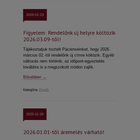
2026-01-10
Figyelem: Rendelőnk új helyre költözik
2026.03.09-től!
Tájékoztatjuk tisztelt Pácienseinket, hogy 2026.
március 02.-tól rendelőnk új címre költözik. Egyéb
változás nem történik, az időpont-egyeztetés
továbbra is a megszokott módon zajlik.
Bővebben →
Kategória
Egyéb
2025-11-28
2026.01.01-től áremelés várható!