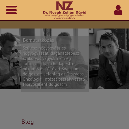
Bemutatkozás
Szülész-nőgyógyász és
nőgyógyászati daganatsebész
szakorvos vagyok, nemrég
költöztem haza Budapestre,
miután 3 és fél évet Svájcban
dolgoztam. Jelenleg az Országos
Onkológiai Intézet osztályvezető
főorvosaként dolgozom.
Blog