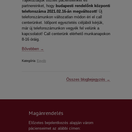
Tájékoztatjuk tisztelt pácienseinket és
partnereinket, hogy
budapesti rendelőnk központi
telefonszáma 2021.02.16-án megváltozott
! Új
telefonszámunkon változatlan módon éri el call
centerünket. Időpont egyeztetés céljából kérjük,
már új telefonszámunkon vegyék fel velünk a
kapcsolatot! Call centerünk elérhető munkanapokon
8-16 óráig.
Bővebben →
Kategória
Egyéb
Összes blogbejegyzés →
Magánrendelés
Előzetes bejelentkezés alapján várom
pácienseimet az alábbi címen: