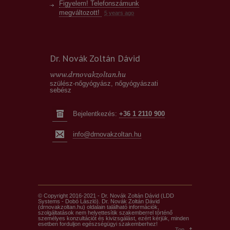
Figyelem! Telefonszámunk
megváltozott!
5 years ago
Csokoládéciszta kezelés újratöltve
10
years ago
Fáj a hasam, lehet, hogy
Dr. Novák Zoltán Dávid
endometriózisom van?
10 years ago
Mélyen infiltráló endometriózis,
www.drnovakzoltan.hu
bélendometriózis műtétéről
szülész-nőgyógyász, nőgyógyászati
10 years ago
sebész
Méhszájseb – helytelen szóhasználat,
mely inkább csak félelemkeltésre
Bejelentkezés:
+36 1 2110 900
alkalmas
10 years ago
info@drnovakzoltan.hu
© Copyright 2016-2021 - Dr. Novák Zoltán Dávid (LDD
Systems - Dobó László). Dr. Novák Zoltán Dávid
(drnovakzoltan.hu) oldalain található információk,
szolgáltatások nem helyettesítik szakemberrel történő
személyes konzultációt és kivizsgálást, ezért kérjük, minden
esetben forduljon egészségügyi szakemberhez!
Top