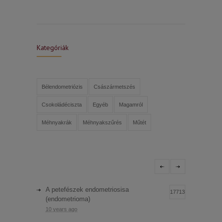
Kategóriák
Bélendometriózis
Császármetszés
Csokoládéciszta
Egyéb
Magamról
Méhnyakrák
Méhnyakszűrés
Műtét
A petefészek endometriosisa
17713
(endometrioma)
10 years ago