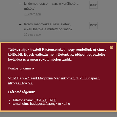
Endometriosisom van, elkerülhető a
15884
műtét?
10 years ago
Kóros méhnyakszűrési leletek,
15858
elkerülhető-e a műtét/conisatio?
10 years ago
Mélyen infiltráló endometriózis,
14863
Tájékoztatjuk tisztelt Pácienseinket, hogy
rendelőnk új címre
bélendometriózis műtétéről
költözött
. Egyéb változás nem történt, az időpont-egyeztetés
10 years ago
továbbra is a megszokott módon zajlik.
Csokoládéciszta kezelés újratöltve
14268
Pontos új címünk:
10 years ago
MOM Park – Szent Magdolna Magánkórház, 1123 Budapest,
Alkotás utca 53.
Szövődmények, amik jó ellátásra
14011
utalnak? Korai stádiumú méhnyakrák
Elérhetőségeink:
kezelése, Wertheim műtét
10 years ago
Telefonszám:
+361 211 0900
Email cím:
budapest@aranyklinika.hu
Mélyen infiltráló endometriózis,
12831
elkerülhető-e a bélműtét?