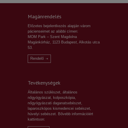
10 years ago
Mottó: milyen sebész az, aki sokakat
Magánrendelés
11649
lebeszél a műtétről?
10 years ago
Előzetes bejelentkezés alapján várom
pácienseimet az alábbi címen:
Figyelem! Telefonszámunk megváltozott!
MOM Park – Szent Magdolna
11583
Magánkórház, 1123 Budapest, Alkotás utca
5 years ago
53.
Császármetszés után a heg gyengeségét
Rendelő
10909
mutatták ki? Kell-e műteni?
10 years ago
Tevékenységek
Általános szülészet, általános
nőgyógyászat, kolposzkópia,
nőgyógyászati daganatsebészet,
laparoszkópos kismedencei sebészet,
hüvelyi sebészet. Bővebb információért
kattintson: