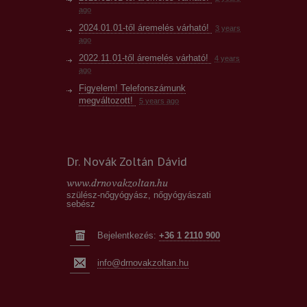
ago
2024.01.01-től áremelés várható!
3 years
ago
2022.11.01-től áremelés várható!
4 years
ago
Figyelem! Telefonszámunk
megváltozott!
5 years ago
Csokoládéciszta kezelés újratöltve
10
years ago
Fáj a hasam, lehet, hogy
Dr. Novák Zoltán Dávid
endometriózisom van?
10 years ago
Mélyen infiltráló endometriózis,
www.drnovakzoltan.hu
bélendometriózis műtétéről
szülész-nőgyógyász, nőgyógyászati
10 years ago
sebész
Méhszájseb – helytelen szóhasználat,
mely inkább csak félelemkeltésre
Bejelentkezés:
+36 1 2110 900
alkalmas
10 years ago
info@drnovakzoltan.hu