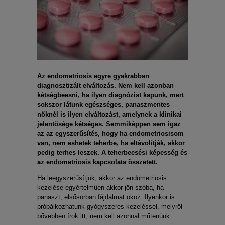
Az endometriosis egyre gyakrabban
diagnosztizált elváltozás. Nem kell azonban
kétségbeesni, ha ilyen diagnózist kapunk, mert
sokszor látunk egészséges, panaszmentes
nőknél is ilyen elváltozást, amelynek a klinikai
jelentősége kétséges. Semmiképpen sem igaz
az az egyszerűsítés, hogy ha endometriosisom
van, nem eshetek teherbe, ha eltávolítják, akkor
pedig terhes leszek. A teherbeesési képesség és
az endometriosis kapcsolata összetett.
Ha leegyszerűsítjük, akkor az endometriosis
kezelése egyértelműen akkor jön szóba, ha
panaszt, elsősorban fájdalmat okoz. Ilyenkor is
próbálkozhatunk gyógyszeres kezeléssel, melyről
bővebben írok itt, nem kell azonnal műtenünk.